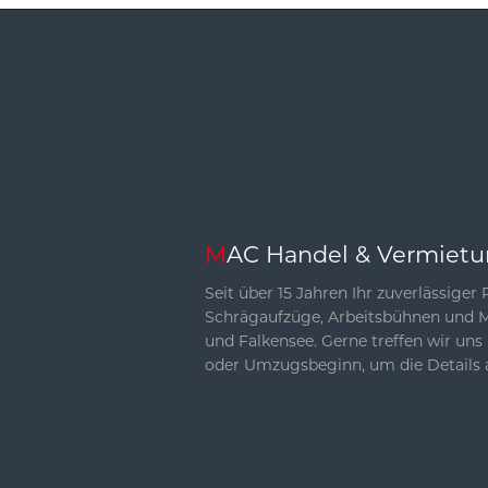
MAC Handel & Vermiet
Seit über 15 Jahren Ihr zuverlässiger 
Schrägaufzüge, Arbeitsbühnen und Mö
und Falkensee. Gerne treffen wir uns
oder Umzugsbeginn, um die Details