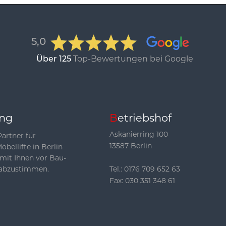
5,0
Über 125
Top-Bewertungen bei Google
ung
Betriebshof
Askanierring 100
Partner für
13587 Berlin
bellifte in Berlin
 mit Ihnen vor Bau-
 abzustimmen.
Tel.:
0176 709 652 63
Fax: 030 351 348 61