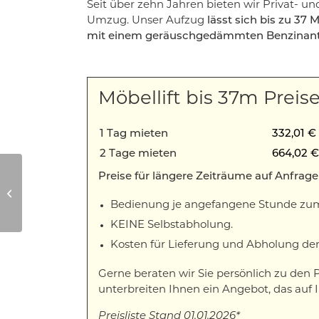
Seit über zehn Jahren bieten wir Privat- 
Umzug. Unser Aufzug
lässt sich bis zu 37 
mit einem geräuschgedämmten Benzinan
Möbellift bis 37m Preis
1 Tag mieten
332,01 € 
2 Tage mieten
664,02 € 
Preise für längere Zeiträume auf Anfrage
Bauaufzug bis 36m
Bedienung je angefangene Stunde zum S
KEINE Selbstabholung.
Kosten für Lieferung und Abholung d
Gerne beraten wir Sie persönlich zu den
unterbreiten Ihnen ein Angebot, das auf 
Preisliste Stand 01.01.2026*