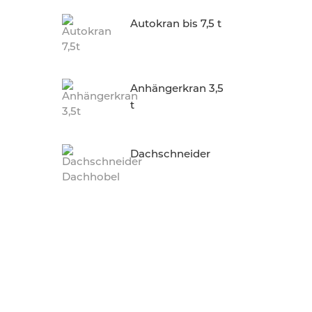
Autokran bis 7,5 t
Anhängerkran 3,5
t
Dachschneider